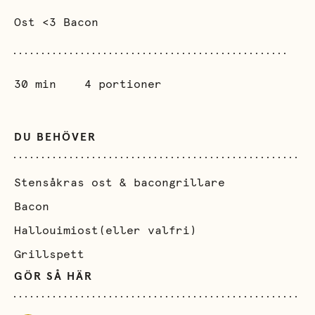
Ost <3 Bacon
30 min
4 portioner
DU BEHÖVER
Stensåkras ost & bacongrillare
Bacon
Hallouimiost(eller valfri)
Grillspett
GÖR SÅ HÄR