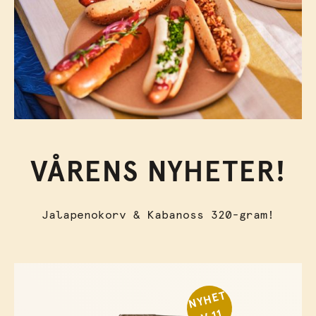
VÅRENS NYHETER!
Jalapenokorv & Kabanoss 320-gram!
N
Y
H
E
T