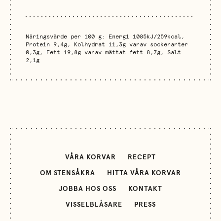
Näringsvärde per 100 g: Energi 1085kJ/259kcal,
Protein 9,4g, Kolhydrat 11,3g varav sockerarter
0,3g, Fett 19,8g varav mättat fett 8,7g, Salt
2,1g
VÅRA KORVAR
RECEPT
OM STENSÅKRA
HITTA VÅRA KORVAR
JOBBA HOS OSS
KONTAKT
VISSELBLÅSARE
PRESS