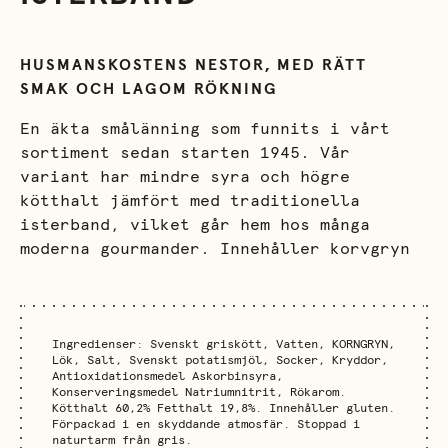
HUSMANSKOSTENS NESTOR, MED RÄTT
SMAK OCH LAGOM RÖKNING
En äkta smålänning som funnits i vårt
sortiment sedan starten 1945. Vår
variant har mindre syra och högre
kötthalt jämfört med traditionella
isterband, vilket går hem hos många
moderna gourmander. Innehåller korvgryn
Ingredienser: Svenskt griskött, Vatten, KORNGRYN,
Lök, Salt, Svenskt potatismjöl, Socker, Kryddor,
Antioxidationsmedel Askorbinsyra,
Konserveringsmedel Natriumnitrit, Rökarom.
Kötthalt 60,2% Fetthalt 19,8%. Innehåller gluten.
Förpackad i en skyddande atmosfär. Stoppad i
naturtarm från gris.