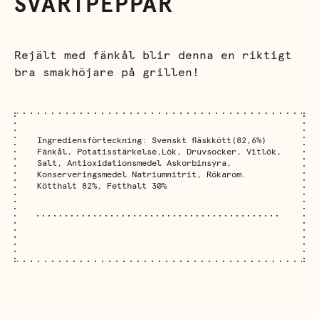
SVARTPEPPAR
Rejält med fänkål blir denna en riktigt
bra smakhöjare på grillen!
Ingrediensförteckning: Svenskt fläskkött(82,6%)
Fänkål, Potatisstärkelse,Lök, Druvsocker, Vitlök,
Salt, Antioxidationsmedel Askorbinsyra,
Konserveringsmedel Natriumnitrit, Rökarom.
Kötthalt 82%, Fetthalt 30%