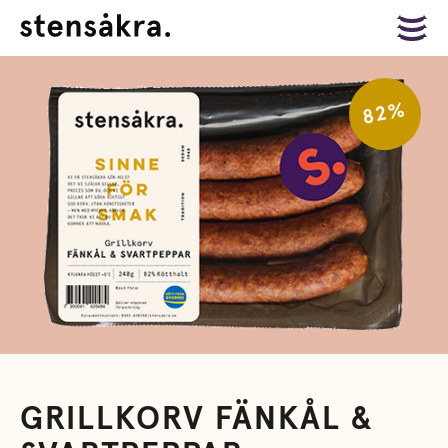
82%
GRILLKORV FÄNKÅL &